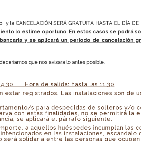
antado y la CANCELACIÓN SERÁ GRATUITA HASTA EL DÍA 
iento lo estime oportuno. En estos casos se podrá soli
ancaria y se aplicará un periodo de cancelación gra
radeceríamos que nos avisara lo antes posible.
 14.30 Hora de salida: hasta las 11.30
estar registrados. Las instalaciones son de u
artamento/s para despedidas de solteros y/o c
serva con estas finalidades, no se permitirá la e
ncia, se aplicará el párrafo siguiente.
 importe, a aquellos huéspedes incumplan las c
tencionados en las instalaciones, escándalo o 
o será solidaria entre las personas que ocupe