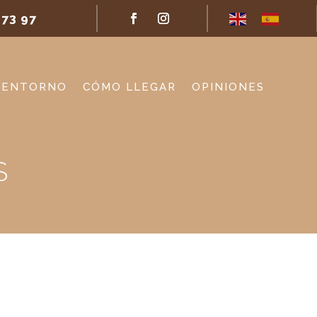
 73 97
ENTORNO
CÓMO LLEGAR
OPINIONES
S